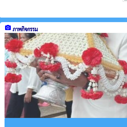
camera_alt
ภาพกิจกรรม