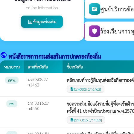
online information
ศูนย์บริการข้
source
ข้อมูลเพิ่มเติม
list_alt
ร้องเรียนการท
shield
public
หนังสือราชการกรมส่งเสริมการปกครองท้องถิ่น
หน่วยงาน
เลขที่หนังสือ
ชื่อหนังสือ
มท0808.2/
หลักเกณฑ์การกู้เงินทุนส่งเสริมกิจการอง
กคท.
ว1462
[มท0808.2/ว1462]
description
มท 0816.5/
ขอความร่วมมือแจ้งรายชื่อผู้ที่จะเข้า
กศ.
ว4550
ครั้งที่ 41 ประจำปีงบประมาณ พ.ศ.257
[มท 0816.5/ว4550]
description
มท 0816.5/