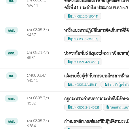
ขอความร่วมมือแจ้งรายชื่อผู้ที่จะเข้า
กศ.
ว9644
ครั้งที่ 41 ประจำปีงบประมาณ พ.ศ.257
[มท 0816.5/ว9644]
description
มท 0808.3/ว
หารือแนวทางปฏิบัติในการจัดเก็บภาษีที่ดิ
กคท.
6437
[มท 0808.3/ว6437]
description
มท 0821.4/ว
ประชาสัมพันธ์ &quot;โครงการจิตอาสากู
กสส.
4531
[มท 0821.4/ว 4531]
description
มท0803.4/
แจ้งรายชื่อผู้เข้ารับการอบรมโครงการฝ
กค.
ว4541
[มท0803.4/ว4541]
[รายชื่อผู้เข้
description
description
มท 0808.2/ว
กฎกระทรวงกำหนดการกระทำอันมีลักษณะ
กคท.
4532
[มท 0808.2/ว 4532]
[เอกสารแนบ
description
description
มท 0808.2/ว
กำหนดหลักเกณฑ์และวิธีปฏิบัติตามระเ
กคท.
6384