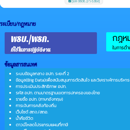
[มท 0808.2/ว 6384]
description
ระเบียบ/กฎหมาย
กฎหมา
พรบ./พรก.
ในการดำเ
ที่ใช้ในการปฏิบัติงาน
ข้อมูลสารสนเทศ
ระบบข้อมูลกลาง อปท. ระยะที่ 2
ข้อมูล(Big Data)เพื่อสนับสนุนการตัดสินใจ และวิเคราะห์การบริหาร
การประเมินประสิทธิภาพ อปท.
รหัส อปท. ตามมาตรฐานเขตการปกครองของไทย
รายชื่อ อปท. (ภาษาอังกฤษ)
การเงินการคลังท้องถิ่น
เว็บไซต์ สถจ./สถอ.
น้ำคือชีวิต
ดาวน์โหลดโปรแกรมแผนที่ภาษี