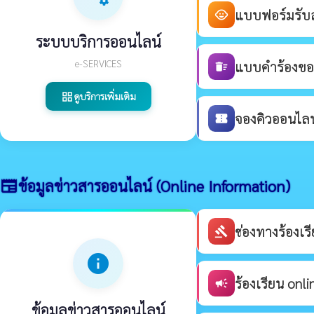
แบบฟอร์มรับสม
child_care
ระบบบริการออนไลน์
e-SERVICES
แบบคำร้องขอร
delete_sweep
ดูบริการเพิ่มเติม
grid_view
จองคิวออนไลน์
confirmation_number
ข้อมูลข่าวสารออนไลน์ (Online Information)
newspaper
ช่องทางร้องเ
gavel
info
ร้องเรียน onli
campaign
ข้อมูลข่าวสารออนไลน์