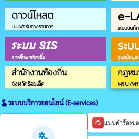
e-L
ดาวน์โหลด
แบบฟอร์มทางราชการ
ระบบบันทึก
ระบบ SIS
ระบ
การศึกษาท้องถิ่น
ศูนย์ข้อมูล
สำนักงานท้องถิ่น
กฎหม
จังหวัดร้อยเอ็ด
พรบ./พร
ระบบบริการออนไลน์ (E-services)
touch_app
แบบคำร้องขอ
support_agent
miscellaneous_services