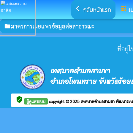
arrow_back_ios
apps
กลับหน้าแรก
เม
มาตรการเผยแพร่ข้อมูลต่อสาธารณะ
folder
ที่อยู
เทศบาลตำบลสามขา
อำเภอโพนทราย จังหวัดร้อยเ
verified_user
ผู้ดูแลระบบ
copyright © 2025
เทศบาลตำบลสามขา
พัฒนาระบ