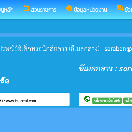
today
info
forum
นูหลัก
ส่วนราชการ
ข้อมูลหน่วยงาน
ข้อ
่ไปรษณีย์อิเล็กทรอนิกส์กลาง (อีเมลกลาง) :
saraban@
อีเมลกลาง : sa
อ็ด
public
บ :
www.ts-local.com
นโยบายเว็บไซต์
นโย