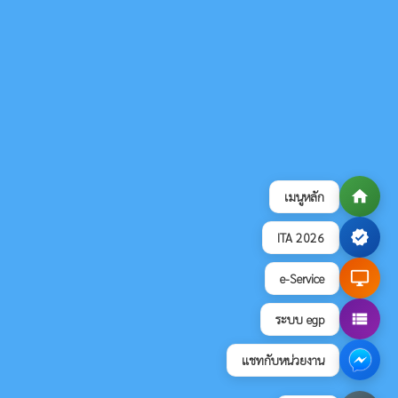
home
เมนูหลัก
verified
ITA 2026
desktop_windows
e-Service
view_list
ระบบ egp
แชทกับหน่วยงาน