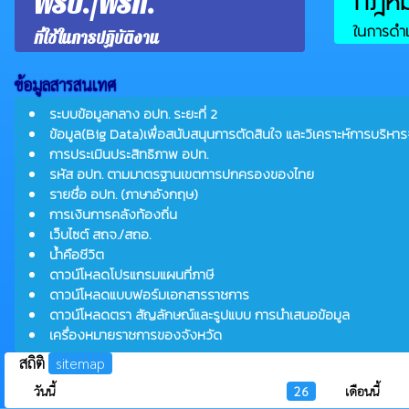
กฎหมา
พรบ./พรก.
ในการดำเ
ที่ใช้ในการปฏิบัติงาน
ข้อมูลสารสนเทศ
ระบบข้อมูลกลาง อปท. ระยะที่ 2
ข้อมูล(Big Data)เพื่อสนับสนุนการตัดสินใจ และวิเคราะห์การบริหาร
การประเมินประสิทธิภาพ อปท.
รหัส อปท. ตามมาตรฐานเขตการปกครองของไทย
รายชื่อ อปท. (ภาษาอังกฤษ)
การเงินการคลังท้องถิ่น
เว็บไซต์ สถจ./สถอ.
น้ำคือชีวิต
ดาวน์โหลดโปรแกรมแผนที่ภาษี
ดาวน์โหลดแบบฟอร์มเอกสารราชการ
ดาวน์โหลดตรา สัญลักษณ์และรูปแบบ การนำเสนอข้อมูล
เครื่องหมายราชการของจังหวัด
สถิติ
sitemap
วันนี้
26
เดือนนี้