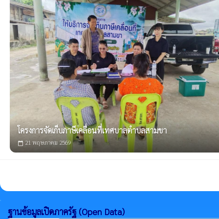
โครงการจัดเก็บภาษีเคลื่อนที่เทศบาลตำบลสามขา
21 พฤษภาคม 2569
calendar_today
ฐานข้อมูลเปิดภาครัฐ (Open Data)