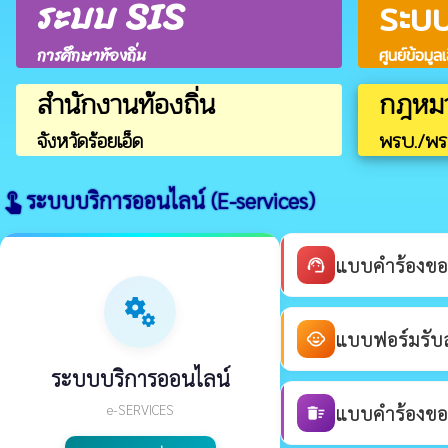
ระบบ SIS
ระบ
การศึกษาท้องถิ่น
ศูนย์ข้อมูล
สำนักงานท้องถิ่น
กฎหม
จังหวัดร้อยเอ็ด
พรบ./พร
ระบบบริการออนไลน์ (E-services)
touch_app
แบบคำร้องขอ
support_agent
miscellaneous_services
แบบฟอร์มรับสม
child_care
ระบบบริการออนไลน์
e-SERVICES
แบบคำร้องขอร
delete_sweep