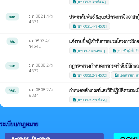
[มท 0808.3/ว6437]
description
มท 0821.4/ว
ประชาสัมพันธ์ &quot;โครงการจิตอาสากู
กสส.
4531
[มท 0821.4/ว 4531]
description
มท0803.4/
แจ้งรายชื่อผู้เข้ารับการอบรมโครงการฝ
กค.
ว4541
[มท0803.4/ว4541]
[รายชื่อผู้เข้
description
description
มท 0808.2/ว
กฎกระทรวงกำหนดการกระทำอันมีลักษณะ
กคท.
4532
[มท 0808.2/ว 4532]
[เอกสารแนบ
description
description
มท 0808.2/ว
กำหนดหลักเกณฑ์และวิธีปฏิบัติตามระเ
กคท.
6384
[มท 0808.2/ว 6384]
description
ระเบียบ/กฎหมาย