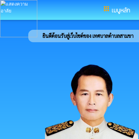
อำเภอโพนทราย จังหวัดร้อยเอ็ด
apps
เมนูหลัก
ยินดีต้อนรับสู่เว็บไซต์ของ เทศบาลตำบลสามขา