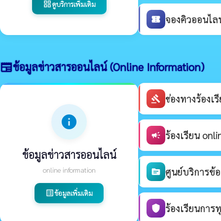
ดูบริการเพิ่มเติม
grid_view
จองคิวออนไลน์
confirmation_number
ข้อมูลข่าวสารออนไลน์ (Online Information)
newspaper
ช่องทางร้องเ
gavel
info
ร้องเรียน onli
campaign
ข้อมูลข่าวสารออนไลน์
online information
ศูนย์บริการข้
source
ข้อมูลเพิ่มเติม
list_alt
ร้องเรียนการท
shield