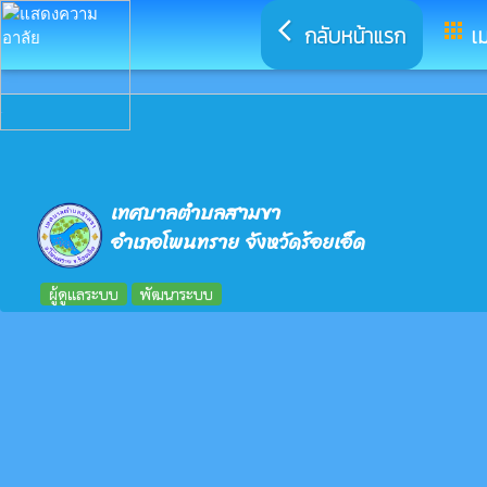
arrow_back_ios
apps
กลับหน้าแรก
เม
เทศบาลตำบลสามขา
อำเภอโพนทราย จังหวัดร้อยเอ็ด
ผู้ดูแลระบบ
พัฒนาระบบ