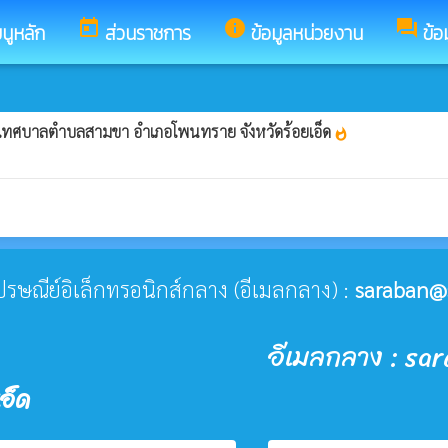
today
info
forum
นูหลัก
ส่วนราชการ
ข้อมูลหน่วยงาน
ข้อ
y) เทศบาลตำบลสามขา อำเภอโพนทราย จังหวัดร้อยเอ็ด
whatshot
่ไปรษณีย์อิเล็กทรอนิกส์กลาง (อีเมลกลาง) :
saraban@
อีเมลกลาง : sa
อ็ด