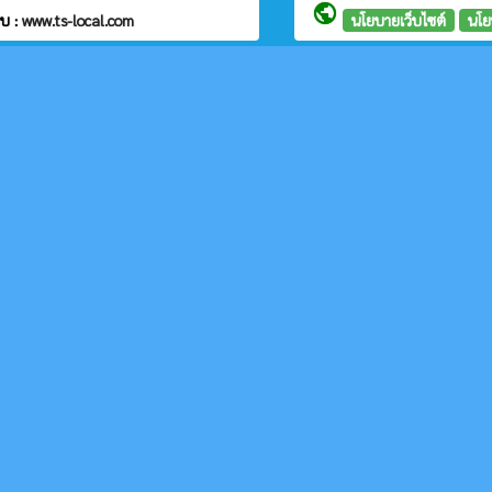
public
บ :
www.ts-local.com
นโยบายเว็บไซต์
นโย