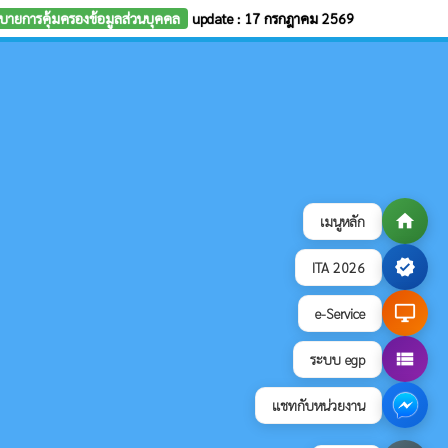
บายการคุ้มครองข้อมูลส่วนบุคคล
update : 17 กรกฎาคม 2569
home
เมนูหลัก
verified
ITA 2026
desktop_windows
e-Service
view_list
ระบบ egp
แชทกับหน่วยงาน