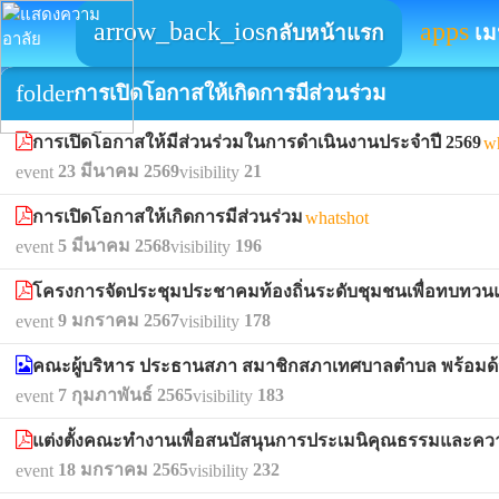
arrow_back_ios
apps
กลับหน้าแรก
เม
folder
การเปิดโอกาสให้เกิดการมีส่วนร่วม
การเปิดโอกาสให้มีส่วนร่วมในการดำเนินงานประจำปี 2569
w
23 มีนาคม 2569
21
event
visibility
การเปิดโอกาสให้เกิดการมีส่วนร่วม
whatshot
5 มีนาคม 2568
196
event
visibility
โครงการจัดประชุมประชาคมท้องถิ่นระดับชุมชนเพื่อทบทวน
9 มกราคม 2567
178
event
visibility
คณะผู้บริหาร ประธานสภา สมาชิกสภาเทศบาลตำบล พร้อมด้ว
7 กุมภาพันธ์ 2565
183
event
visibility
แต่งตั้งคณะทำงานเพื่อสนบัสนุนการประเมนิคุณธรรมและ
18 มกราคม 2565
232
event
visibility