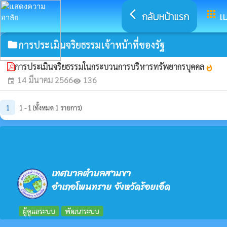
arrow_back_ios
apps
กลับหน้าแรก
เม
การประเมินจริยธรรมเจ้าหน้าที่ของรัฐ
folder
การประเมินจริยธรรมในกระบวนการบริหารทรัพยากรบุคคล
whatshot
14 มีนาคม 2566
136
event
visibility
1
1 - 1 (ทั้งหมด 1 รายการ)
เทศบาลตำบลสามขา
อำเภอโพนทราย จังหวัดร้อยเอ็ด
ผู้ดูแลระบบ
พัฒนาระบบ