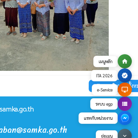
home
เมนูหลัก
verified
ITA 2026
ดูภาพกิจกรรมทั้งห
collections
desktop_windows
e-Service
view_list
ระบบ egp
samka.go.th
แชทกับหน่วยงาน
raban@samka.go.th
keyboard_arrow_down
ย่อเมนู