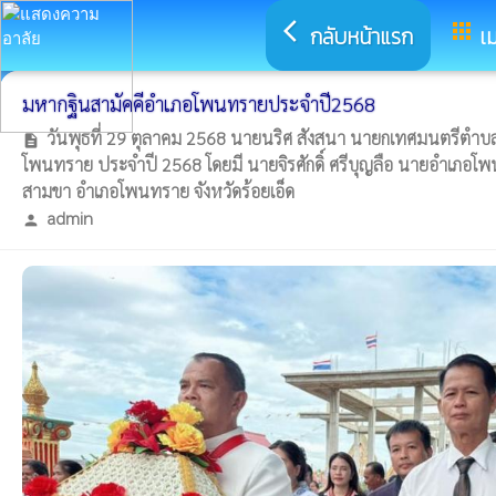
arrow_back_ios
apps
กลับหน้าแรก
เม
มหากฐินสามัคคีอำเภอโพนทรายประจำปี2568
วันพุธที่ 29 ตุลาคม 2568 นายนริศ สังสนา นายกเทศมนตรีตำ
description
โพนทราย ประจำปี 2568 โดยมี นายจิรศักดิ์ ศรีบุญลือ นายอำเภอ
สามขา อำเภอโพนทราย จังหวัดร้อยเอ็ด
admin
person