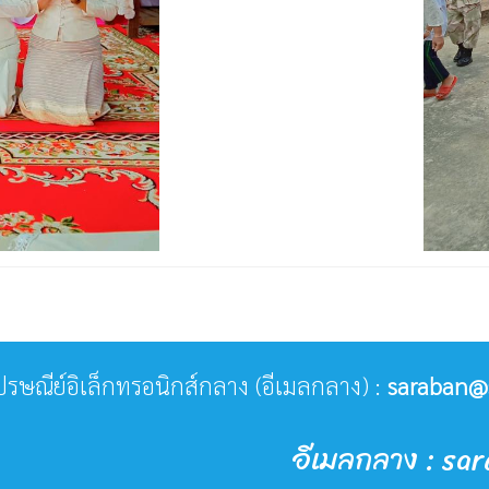
่ไปรษณีย์อิเล็กทรอนิกส์กลาง (อีเมลกลาง) :
saraban@
อีเมลกลาง : sa