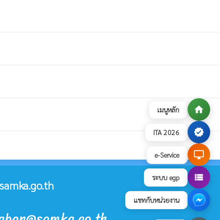
home
เมนูหลัก
verified
ITA 2026
desktop_windows
e-Service
view_list
ระบบ egp
samka.go.th
แชทกับหน่วยงาน
raban@samka.go.th