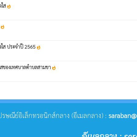
งใส
whatshot
5
whatshot
งใส ประจำปี 2565
whatshot
่งใสของเทศบาลตำบลสามขา
whatshot
่ไปรษณีย์อิเล็กทรอนิกส์กลาง (อีเมลกลาง) :
saraban@
อีเมลกลาง : sa