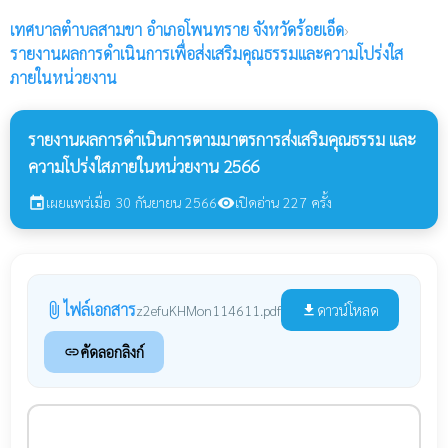
เทศบาลตำบลสามขา
อำเภอโพนทราย จังหวัดร้อยเอ็ด
›
รายงานผลการดำเนินการเพื่อส่งเสริมคุณธรรมและความโปร่งใส
ภายในหน่วยงาน
รายงานผลการดำเนินการตามมาตรการส่งเสริมคุณธรรม และ
ความโปร่งใสภายในหน่วยงาน 2566
เผยแพร่เมื่อ 30 กันยายน 2566
เปิดอ่าน 227 ครั้ง
event
visibility
ไฟล์เอกสาร
attach_file
ดาวน์โหลด
z2efuKHMon114611.pdf
file_download
คัดลอกลิงก์
link