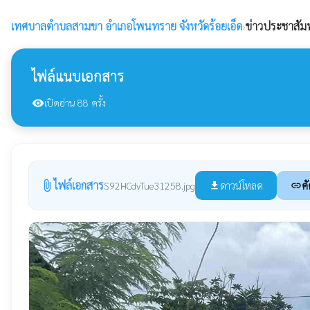
เทศบาลตำบลสามขา
อำเภอโพนทราย จังหวัดร้อยเอ็ด
›
ข่าวประชาสัมพ
ไฟล์แนบเอกสาร
เปิดอ่าน 88 ครั้ง
visibility
ไฟล์เอกสาร
attach_file
ดาวน์โหลด
คั
S92HCdvTue31258.jpg
file_download
link