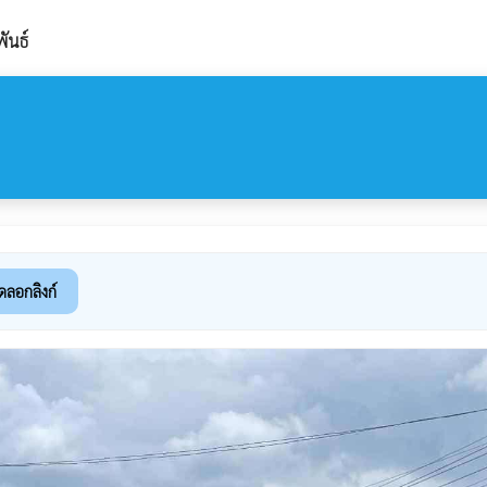
ันธ์
ดลอกลิงก์