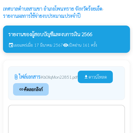
เทศบาลตำบลสามขา
อำเภอโพนทราย จังหวัดร้อยเอ็ด
›
รายงานผลการใช้จ่ายงบประมาณประจำปี
รายงานของผู้สอบบัญชีและงบการเงิน 2566
เผยแพร่เมื่อ 17 มีนาคม 2567
เปิดอ่าน 161 ครั้ง
event
visibility
ไฟล์เอกสาร
attach_file
ดาวน์โหลด
iKbOIIqMon22851.pdf
file_download
คัดลอกลิงก์
link